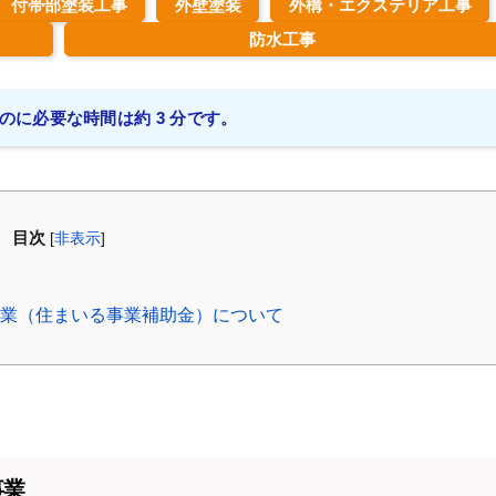
付帯部塗装工事
外壁塗装
外構・エクステリア工事
防水工事
のに必要な時間は約 3 分です。
目次
[
非表示
]
事業（住まいる事業補助金）について
事業