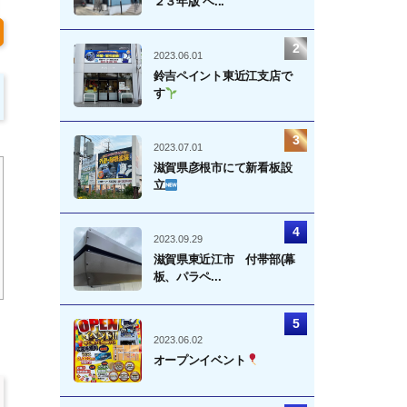
２３年版 ベ...
2023.06.01
鈴吉ペイント東近江支店で
す
2023.07.01
滋賀県彦根市にて新看板設
立
2023.09.29
滋賀県東近江市 付帯部(幕
板、パラペ...
2023.06.02
オープンイベント