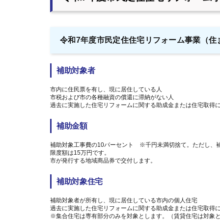
令和7年度市民定住住宅リフォーム事業（住
補助対象者
市内に住民票を有し、現に居住している人
市税および市の各種融資の償還に滞納がない人
過去に実施した住宅リフォームに関する助成金または住宅取得
補助金額
補助対象工事費の10パーセント ※千円未満切捨て。ただし、
限度額は15万円です。
市が発行する地域商品券で交付します。
補助対象住宅
補助対象者が所有し、現に居住している市内の個人住宅
過去に実施した住宅リフォームに関する助成金または住宅取得
※集合住宅は専有部分のみを対象とします。（賃貸住宅は対象