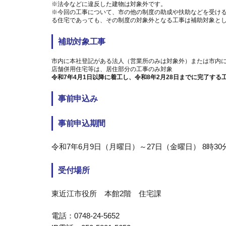
※法令などに違反した建物は対象外です。
※今回の工事について、市の他の制度の助成や扶助などを受け
る住宅であっても、その制度の対象外となる工事は補助対象と
補助対象工事
市内に本社登記がある法人（営業所のみは対象外）または市内
店舗併用住宅等は、居住部分の工事のみ対象
令和7年4月1日以降に着工し、令和8年2月28日までに完了する
事前申込み
事前申込期間
令和7年6月9日（月曜日）～27日（金曜日） 8時3
受付場所
東近江市役所 本館2階 住宅課
電話：0748-24-5652