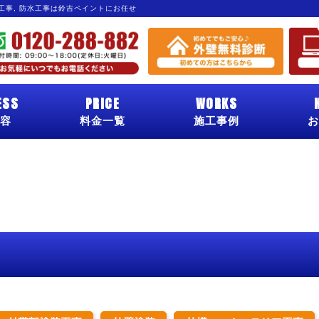
グ工事, 防水工事は鈴吉ペイントにお任せ
ESS
PRICE
WORKS
容
料金一覧
施工事例
お
！
！