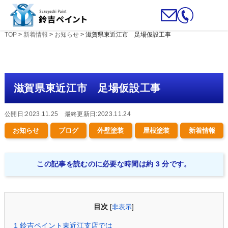
TOP
>
新着情報
>
お知らせ
>
滋賀県東近江市 足場仮設工事
滋賀県東近江市 足場仮設工事
公開日:2023.11.25 最終更新日:2023.11.24
お知らせ
ブログ
外壁塗装
屋根塗装
新着情報
この記事を読むのに必要な時間は約 3 分です。
目次
[
非表示
]
1
鈴吉ペイント東近江支店では