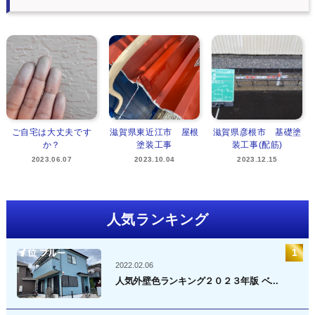
ご自宅は大丈夫です
滋賀県東近江市 屋根
滋賀県彦根市 基礎塗
か？
塗装工事
装工事(配筋)
2023.06.07
2023.10.04
2023.12.15
人気ランキング
2022.02.06
人気外壁色ランキング２０２３年版 ベ...