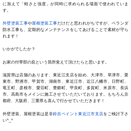
に加えて「軽さと強度」が同時に求められる場面で使われていま
す。
外壁塗装工事
や
屋根塗装工事
だけだと思われがちですが、ベランダ
防水工事も、定期的なメンテナンスをしてあげることで素材が守ら
れます！
いかがでしたか？
お家の付帯部の庇という箇所覚えて頂けたらと思います。
滋賀県は店舗のあります、東近江支店を始め、大津市、草津市、栗
東市、野洲市、甲賀市、湖南市、東近江市、近江八幡市、日野町、
竜王町、彦根市、愛荘町、豊郷町、甲良町、多賀町、米原市、長浜
市、高島市をメインに施工させていただいております。もちろん京
都府、大阪府、三重県も喜んで行かせていただきます！
外壁塗装、屋根塗装は是非
鈴吉ペイント東近江市支店
をご検討下さ
い^_^