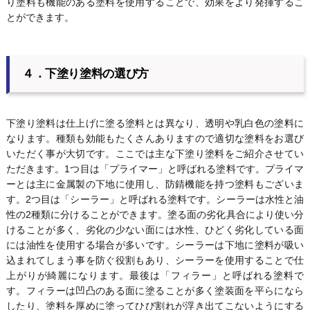
り塗料も機能のある塗料を使用することで、効果をより発揮するこ
とができます。
４．下塗り塗料の選び方
下塗り塗料は仕上げに塗る塗料とは異なり、透明や乳白色の塗料に
なります。種類も効能もたくさんありますので適切な塗料をお選び
いただく事が大切です。ここでは主な下塗り塗料をご紹介させてい
ただきます。1つ目は「プライマー」と呼ばれる塗料です。プライマ
ーとは主に金属製の下地に使用し、防錆機能を持つ塗料もございま
す。2つ目は「シーラー」と呼ばれる塗料です。シーラーは水性と油
性の2種類に分けることができます。塗る面の劣化具合により使い分
けることが多く、劣化の少ない面には水性、ひどく劣化している面
には油性を使用する場合が多いです。シーラーは下地に塗料が吸い
込まれてしまう事を防ぐ役割もあり、シーラーを使用することで仕
上がりが綺麗になります。最後は「フィラー」と呼ばれる塗料で
す。フィラーは凹凸のある面に塗ることが多く塗装面を平らになら
したり、塗料を厚めに塗ってひび割れが浮き出てこないようにする