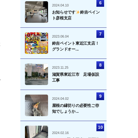
2024.04.10
お知らせです
鈴吉ペイン
ト彦根支店
2023.06.04
鈴吉ペイント東近江支店！
ま
グランドオー...
2023.11.25
滋賀県東近江市 足場仮設
し
工事
2024.04.02
屋根の縁切りの必要性ご存
知でしょうか...
2024.02.16