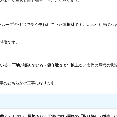
のような層状剥離も発生することがあります。
グループの住宅で長く使われていた屋根材です。U瓦とも呼ばれ
特徴です。
ている
・
下地が傷んでいる
・
築年数３０年以上
など実際の屋根の状
事のどちらかの工事になります。
き替え」
と違い、
屋根カバー工法は古い屋根の「取り壊し・撤去」