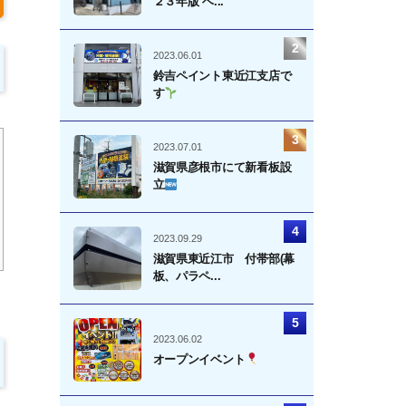
２３年版 ベ...
2023.06.01
鈴吉ペイント東近江支店で
す
2023.07.01
滋賀県彦根市にて新看板設
立
2023.09.29
滋賀県東近江市 付帯部(幕
板、パラペ...
2023.06.02
オープンイベント