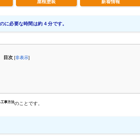
屋根塗装
新着情報
のに必要な時間は約 4 分です。
目次
[
非表示
]
る工事方法
のことです。