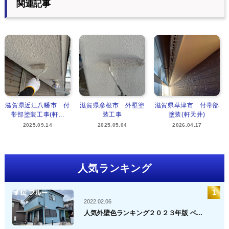
関連記事
滋賀県近江八幡市 付
滋賀県彦根市 外壁塗
滋賀県草津市 付帯部
帯部塗装工事(軒...
装工事
塗装(軒天井)
2025.09.14
2025.05.04
2026.04.17
人気ランキング
2022.02.06
人気外壁色ランキング２０２３年版 ベ...