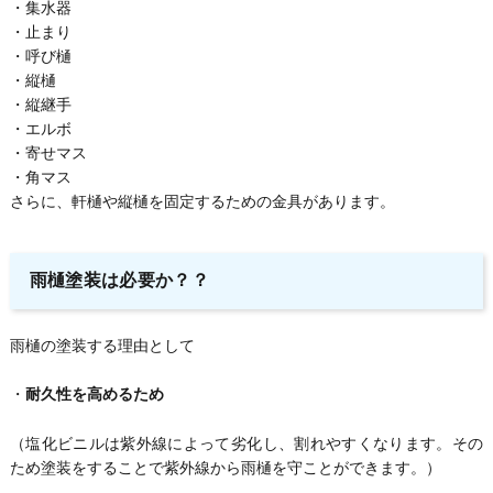
・集水器
・止まり
・呼び樋
・縦樋
・縦継手
・エルボ
・寄せマス
・角マス
さらに、軒樋や縦樋を固定するための金具があります。
雨樋塗装は必要か？？
雨樋の塗装する理由として
・
耐久性を高めるため
（塩化ビニルは紫外線によって劣化し、割れやすくなります。その
ため塗装をすることで紫外線から雨樋を守ことができます。）