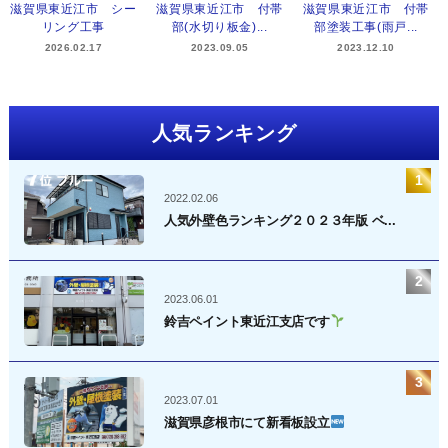
滋賀県東近江市 シー
滋賀県東近江市 付帯
滋賀県東近江市 付帯
リング工事
部(水切り板金)...
部塗装工事(雨戸...
2026.02.17
2023.09.05
2023.12.10
人気ランキング
2022.02.06
人気外壁色ランキング２０２３年版 ベ...
2023.06.01
鈴吉ペイント東近江支店です
2023.07.01
滋賀県彦根市にて新看板設立