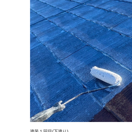
塗装１回目(下塗り)