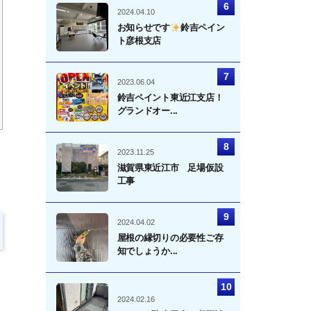
2024.04.10
お知らせです
鈴吉ペイン
ト彦根支店
2023.06.04
鈴吉ペイント東近江支店！
グランドオー...
2023.11.25
滋賀県東近江市 足場仮設
工事
2024.04.02
屋根の縁切りの必要性ご存
知でしょうか...
2024.02.16
く