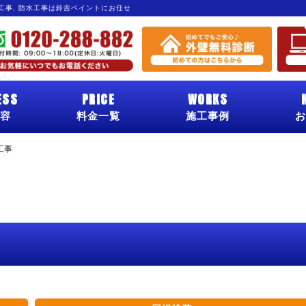
グ工事, 防水工事は鈴吉ペイントにお任せ
ESS
PRICE
WORKS
容
料金一覧
施工事例
お
工事