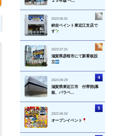
２３年版 ベ...
2023.06.01
鈴吉ペイント東近江支店で
す
2023.07.01
滋賀県彦根市にて新看板設
立
2023.09.29
滋賀県東近江市 付帯部(幕
板、パラペ...
2023.06.02
オープンイベント