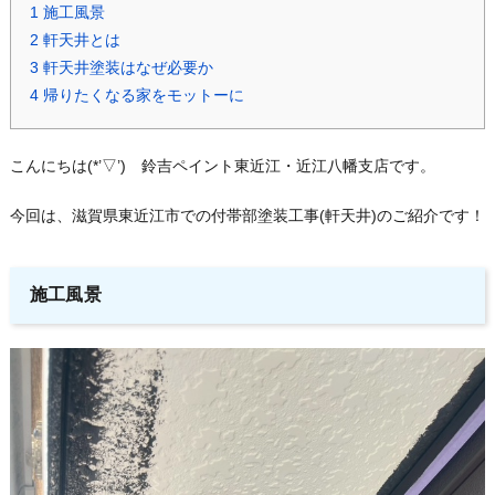
1
施工風景
2
軒天井とは
3
軒天井塗装はなぜ必要か
4
帰りたくなる家をモットーに
こんにちは(*’▽’) 鈴吉ペイント東近江・近江八幡支店です。
今回は、滋賀県東近江市での付帯部塗装工事(軒天井)のご紹介です！
施工風景