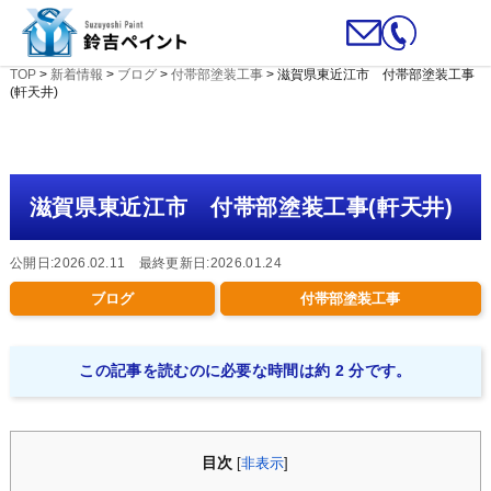
TOP
>
新着情報
>
ブログ
>
付帯部塗装工事
>
滋賀県東近江市 付帯部塗装工事
(軒天井)
滋賀県東近江市 付帯部塗装工事(軒天井)
公開日:2026.02.11 最終更新日:2026.01.24
ブログ
付帯部塗装工事
この記事を読むのに必要な時間は約 2 分です。
目次
[
非表示
]