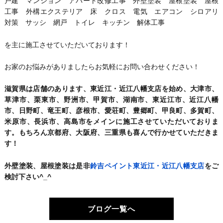
戸建 マンション アパート改修工事 外壁塗装 屋根塗装 屋根
工事 外構エクステリア 床 クロス 電気 エアコン シロアリ
対策 サッシ 網戸 トイレ キッチン 解体工事
を主に施工させていただいております！
お家のお悩みがありましたらお気軽にお問い合わせください！
滋賀県は店舗のあります、東近江・近江八幡支店を始め、大津市、
草津市、栗東市、野洲市、甲賀市、湖南市、東近江市、近江八幡
市、日野町、竜王町、彦根市、愛荘町、豊郷町、甲良町、多賀町、
米原市、長浜市、高島市をメインに施工させていただいておりま
す。もちろん京都府、大阪府、三重県も喜んで行かせていただきま
す！
外壁塗装、屋根塗装は是非
鈴吉ペイント東近江・近江八幡支店
をご
検討下さい^_^
ブログ一覧へ