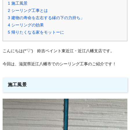
1
施工風景
2
シーリング工事とは
3
建物の寿命を左右する縁の下の力持ち」
4
シーリングの効果
5
帰りたくなる家をモットーに
こんにちは(*’▽’) 鈴吉ペイント東近江・近江八幡支店です。
今回は、滋賀県近江八幡市でのシーリング工事のご紹介です！
施工風景