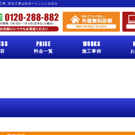
グ工事, 防水工事は鈴吉ペイントにお任せ
ESS
PRICE
WORKS
容
料金一覧
施工事例
お