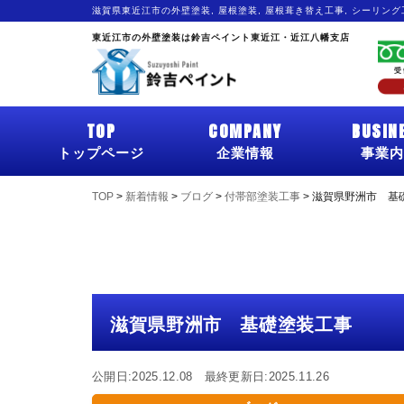
滋賀県東近江市の外壁塗装, 屋根塗装, 屋根葺き替え工事, シーリン
東近江市の外壁塗装は鈴吉ペイント東近江・近江八幡支店
TOP
COMPANY
BUSIN
トップページ
企業情報
事業内
TOP
>
新着情報
>
ブログ
>
付帯部塗装工事
>
滋賀県野洲市 基
滋賀県野洲市 基礎塗装工事
公開日:2025.12.08 最終更新日:2025.11.26