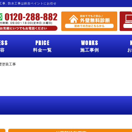
グ工事, 防水工事は鈴吉ペイントにお任せ
ESS
PRICE
WORKS
容
料金一覧
施工事例
お
礎塗装工事