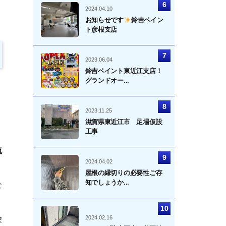
2024.04.10
お知らせです
鈴吉ペイン
ト彦根支店
2023.06.04
鈴吉ペイント東近江支店！
グランドオー...
2023.11.25
滋賀県東近江市 足場仮設
工事
流
2024.04.02
屋根の縁切りの必要性ご存
知でしょうか...
な
2024.02.16
塗