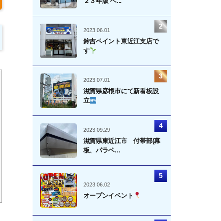
２３年版 ベ...
2023.06.01
鈴吉ペイント東近江支店で
す
2023.07.01
滋賀県彦根市にて新看板設
立
2023.09.29
滋賀県東近江市 付帯部(幕
板、パラペ...
2023.06.02
オープンイベント