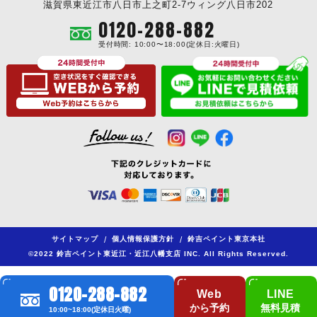
滋賀県東近江市八日市上之町2-7ウィング八日市202
0120-288-882
受付時間: 10:00〜18:00(定休日:火曜日)
サイトマップ
/
個人情報保護方針
/
鈴吉ペイント東京本社
©2022 鈴吉ペイント東近江・近江八幡支店 INC. All Rights Reserved.
0120-288-882
Web
LINE
から予約
無料見積
10:00~18:00(定休日火曜)