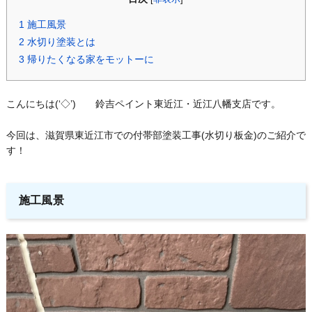
1
施工風景
2
水切り塗装とは
3
帰りたくなる家をモットーに
こんにちは(‘◇’)ゞ 鈴吉ペイント東近江・近江八幡支店です。
今回は、滋賀県東近江市での付帯部塗装工事(水切り板金)のご紹介で
す！
施工風景