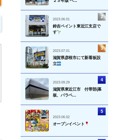
２３年版 ベ...
2023.06.01
鈴吉ペイント東近江支店で
す
2023.07.01
滋賀県彦根市にて新看板設
立
2023.09.29
滋賀県東近江市 付帯部(幕
板、パラペ...
2023.06.02
オープンイベント