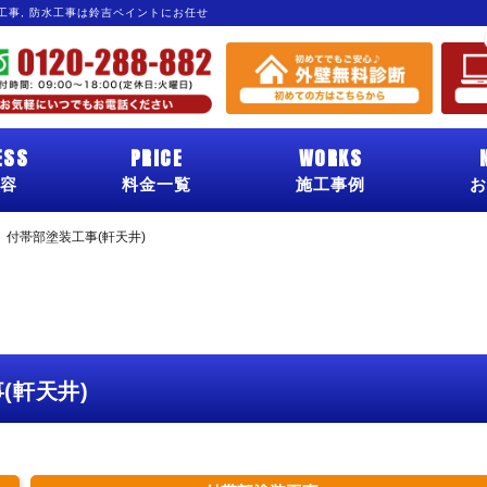
グ工事, 防水工事は鈴吉ペイントにお任せ
ESS
PRICE
WORKS
容
料金一覧
施工事例
お
付帯部塗装工事(軒天井)
(軒天井)