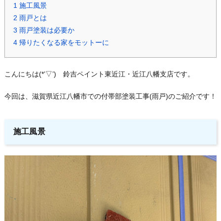
1
施工風景
2
雨戸とは
3
雨戸塗装は必要か
4
帰りたくなる家をモットーに
こんにちは(*’▽’) 鈴吉ペイント東近江・近江八幡支店です。
今回は、滋賀県近江八幡市での付帯部塗装工事(雨戸)のご紹介です！
施工風景